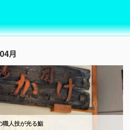
04月
の職人技が光る鮨