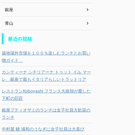
銀座
青山
最近の投稿
築地場外市場を１００％楽しむランチとお買い
物ガイド
カンティーナ シチリアーナ トゥット イル マー
レ 銀座で最もイタリアらしいトラットリア
レストランKoboyashi フランス大統領が愛した
下町の巨匠
銀座プティオザミのランチは女子社員大歓迎の
ランチ
中村屋 鰻 浦和のうなぎに女子社員は大喜び