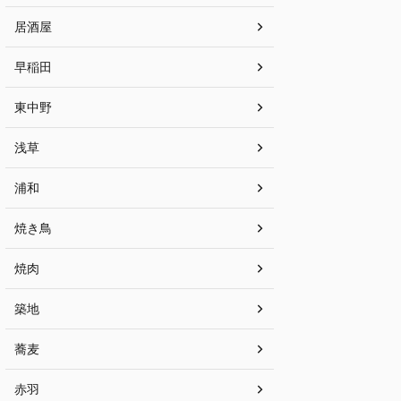
居酒屋
早稲田
東中野
浅草
浦和
焼き鳥
焼肉
築地
蕎麦
赤羽