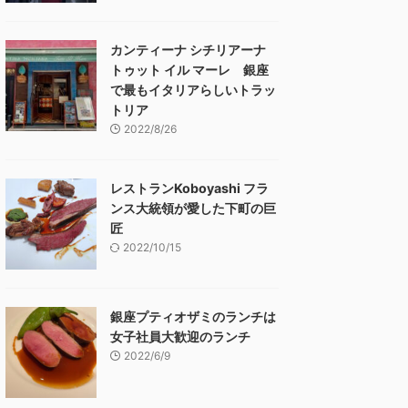
カンティーナ シチリアーナ
トゥット イル マーレ 銀座
で最もイタリアらしいトラッ
トリア
2022/8/26
レストランKoboyashi フラ
ンス大統領が愛した下町の巨
匠
2022/10/15
銀座プティオザミのランチは
女子社員大歓迎のランチ
2022/6/9