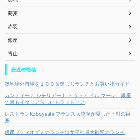
蕎麦
赤羽
銀座
青山
最近の投稿
築地場外市場を１００％楽しむランチとお買い物ガイド
カンティーナ シチリアーナ トゥット イル マーレ 銀座
で最もイタリアらしいトラットリア
レストランKoboyashi フランス大統領が愛した下町の巨
匠
銀座プティオザミのランチは女子社員大歓迎のランチ