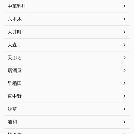
中華料理
六本木
大井町
大森
天ぷら
居酒屋
早稲田
東中野
浅草
浦和