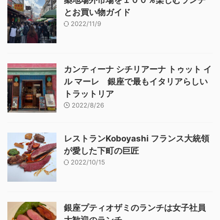
とお買い物ガイド
2022/11/9
カンティーナ シチリアーナ トゥット イ
ル マーレ 銀座で最もイタリアらしい
トラットリア
2022/8/26
レストランKoboyashi フランス大統領
が愛した下町の巨匠
2022/10/15
銀座プティオザミのランチは女子社員
大歓迎のランチ