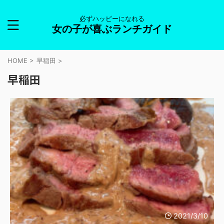
必ずハッピーになれる
女の子が喜ぶランチガイド
HOME
>
早稲田
>
早稲田
2021/3/10