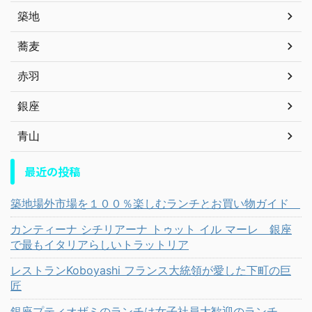
築地
蕎麦
赤羽
銀座
青山
最近の投稿
築地場外市場を１００％楽しむランチとお買い物ガイド
カンティーナ シチリアーナ トゥット イル マーレ 銀座
で最もイタリアらしいトラットリア
レストランKoboyashi フランス大統領が愛した下町の巨
匠
銀座プティオザミのランチは女子社員大歓迎のランチ