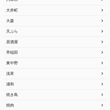
大井町
大森
天ぷら
居酒屋
早稲田
東中野
浅草
浦和
焼き鳥
焼肉