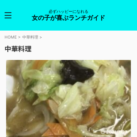
必ずハッピーになれる
女の子が喜ぶランチガイド
HOME
>
中華料理
>
中華料理
2021/7/27