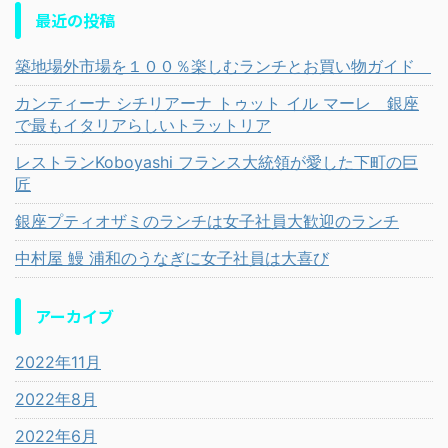
最近の投稿
築地場外市場を１００％楽しむランチとお買い物ガイド
カンティーナ シチリアーナ トゥット イル マーレ 銀座
で最もイタリアらしいトラットリア
レストランKoboyashi フランス大統領が愛した下町の巨
匠
銀座プティオザミのランチは女子社員大歓迎のランチ
中村屋 鰻 浦和のうなぎに女子社員は大喜び
アーカイブ
2022年11月
2022年8月
2022年6月