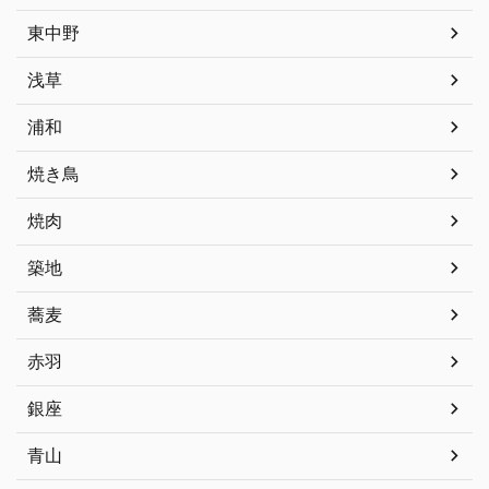
東中野
浅草
浦和
焼き鳥
焼肉
築地
蕎麦
赤羽
銀座
青山