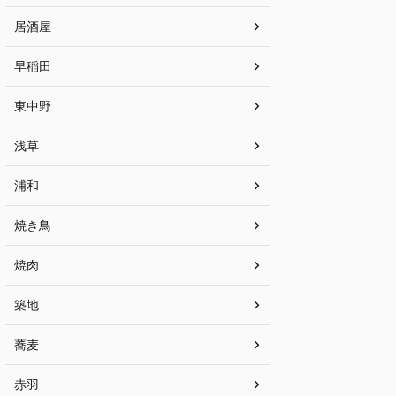
居酒屋
早稲田
東中野
浅草
浦和
焼き鳥
焼肉
築地
蕎麦
赤羽