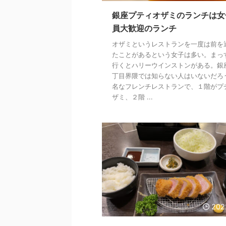
銀座プティオザミのランチは女
員大歓迎のランチ
オザミというレストランを一度は前を
たことがあるという女子は多い。まっ
行くとハリーウインストンがある。銀
丁目界隈では知らない人はいないだろ
名なフレンチレストランで、１階がプ
ザミ、２階 ...
202