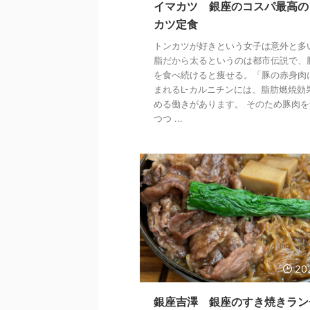
イマカツ 銀座のコスパ最高の
カツ定食
トンカツが好きという女子は意外と多
脂だから太るというのは都市伝説で、
を食べ続けると痩せる。「豚の赤身肉
まれるL-カルニチンには、脂肪燃焼効
める働きがあります。 そのため豚肉を
つつ ...
20
銀座吉澤 銀座のすき焼きラン