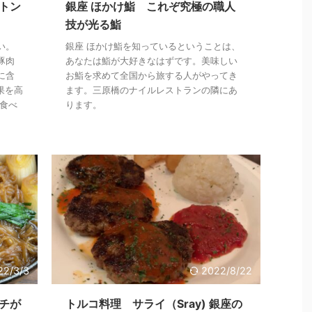
トン
銀座 ほかけ鮨 これぞ究極の職人
技が光る鮨
い。
銀座 ほかけ鮨を知っているということは、
豚肉
あなたは鮨が大好きなはずです。美味しい
に含
お鮨を求めて全国から旅する人がやってき
果を高
ます。三原橋のナイルレストランの隣にあ
食べ
ります。
22/3/3
2022/8/22
チが
トルコ料理 サライ（Sray) 銀座の