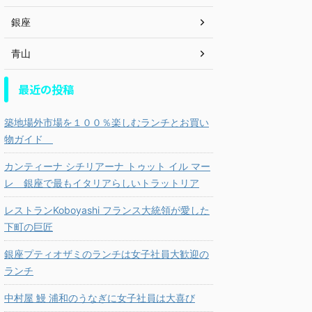
銀座
青山
最近の投稿
築地場外市場を１００％楽しむランチとお買い
物ガイド
カンティーナ シチリアーナ トゥット イル マー
レ 銀座で最もイタリアらしいトラットリア
レストランKoboyashi フランス大統領が愛した
下町の巨匠
銀座プティオザミのランチは女子社員大歓迎の
ランチ
中村屋 鰻 浦和のうなぎに女子社員は大喜び