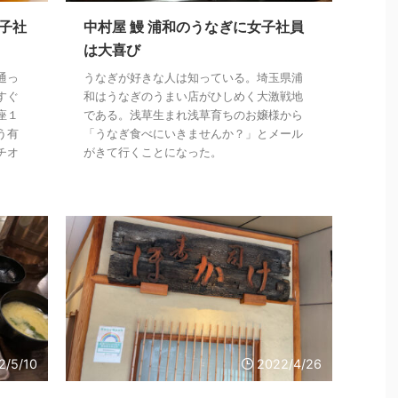
子社
中村屋 鰻 浦和のうなぎに女子社員
は大喜び
通っ
うなぎが好きな人は知っている。埼玉県浦
すぐ
和はうなぎのうまい店がひしめく大激戦地
座１
である。浅草生まれ浅草育ちのお嬢様から
う有
「うなぎ食べにいきませんか？」とメール
チオ
がきて行くことになった。
2/5/10
2022/4/26