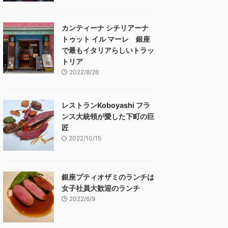
カンティーナ シチリアーナ
トゥット イル マーレ 銀座
で最もイタリアらしいトラッ
トリア
2022/8/26
レストランKoboyashi フラ
ンス大統領が愛した下町の巨
匠
2022/10/15
銀座プティオザミのランチは
女子社員大歓迎のランチ
2022/6/9