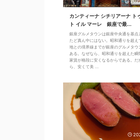
202
カンティーナ シチリアーナ ト
ト イル マーレ 銀座で最...
銀座グルメタウンは銀座中央通を基点
たど真ん中にはない。昭和通りを超え
地との境界線までが銀座のグルメタウ
ある。なぜなら、昭和通りを超えた瞬
家賃が格段に安くなるからである。だ
ら、安くて美 ...
20