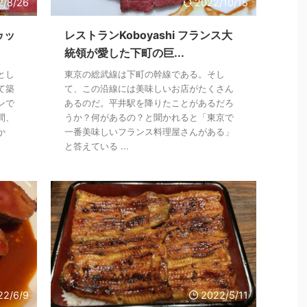
2/8/26
2022/10/15
ゥッ
レストランKoboyashi フランス大
統領が愛した下町の巨...
とし
東京の総武線は下町の幹線である。そし
て築
て、この沿線には美味しいお店がたくさん
ンで
あるのだ。平井駅を降りたことがあるだろ
間、
うか？何があるの？と聞かれると「東京で
か
一番美味しいフランス料理屋さんがある」
と答えている ...
22/6/9
2022/5/11