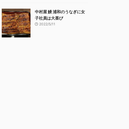
中村屋 鰻 浦和のうなぎに女
子社員は大喜び
2022/5/11