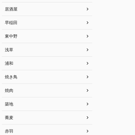
居酒屋
早稲田
東中野
浅草
浦和
焼き鳥
焼肉
築地
蕎麦
赤羽