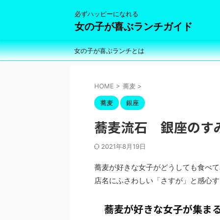
必ずハッピーになれる
女の子が喜ぶランチガイド
女の子が喜ぶランチとは
HOME
>
蕎麦
>
蕎麦
銀座
蕎麦流石 銀座のす
2021年8月19日
蕎麦が好きな女子がどうしても食べて
店名にふさわしい「さすが」と感心す
蕎麦が好きな女子が集ま