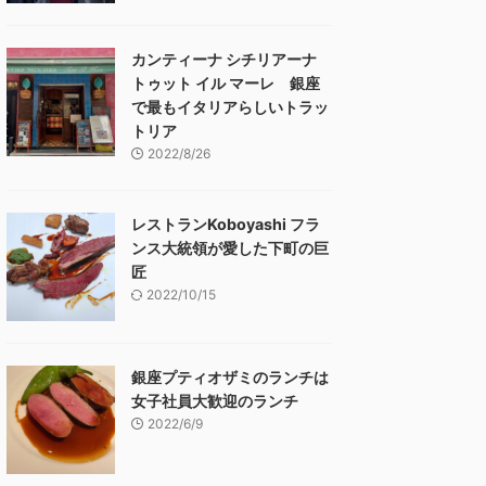
カンティーナ シチリアーナ
トゥット イル マーレ 銀座
で最もイタリアらしいトラッ
トリア
2022/8/26
レストランKoboyashi フラ
ンス大統領が愛した下町の巨
匠
2022/10/15
銀座プティオザミのランチは
女子社員大歓迎のランチ
2022/6/9