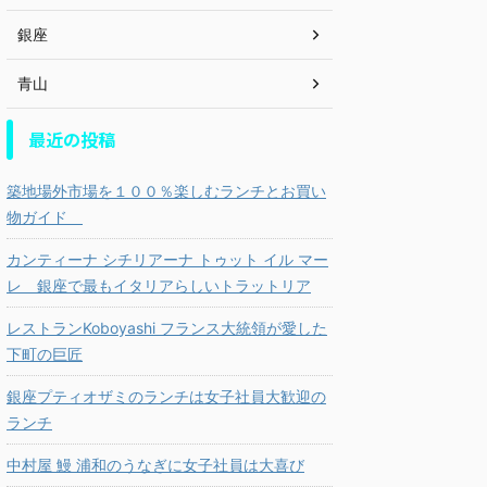
銀座
青山
最近の投稿
築地場外市場を１００％楽しむランチとお買い
物ガイド
カンティーナ シチリアーナ トゥット イル マー
レ 銀座で最もイタリアらしいトラットリア
レストランKoboyashi フランス大統領が愛した
下町の巨匠
銀座プティオザミのランチは女子社員大歓迎の
ランチ
中村屋 鰻 浦和のうなぎに女子社員は大喜び